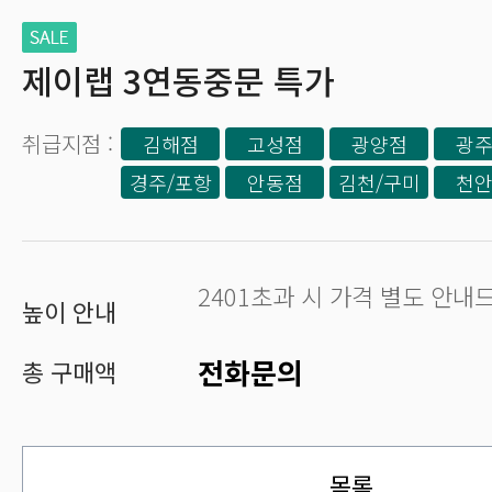
제이랩 3연동중문 특가
김해점
고성점
광양점
광
경주/포항
안동점
김천/구미
천
2401초과 시 가격 별도 안
높이 안내
전화문의
총 구매액
목록