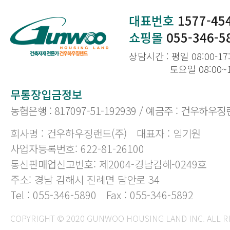
대표번호
1577-45
쇼핑몰
055-346-5
상담시간 : 평일 08:00-17
토요일 08:00~
무통장입금정보
농협은행 : 817097-51-192939 / 예금주 : 건우하우징
회사명 : 건우하우징랜드(주)
대표자 : 임기원
사업자등록번호: 622-81-26100
통신판매업신고번호: 제2004-경남김해-0249호
주소: 경남 김해시 진례면 담안로 34
Tel : 055-346-5890
Fax : 055-346-5892
COPYRIGHT © 2020 GUNWOO HOUSING LAND INC. ALL R