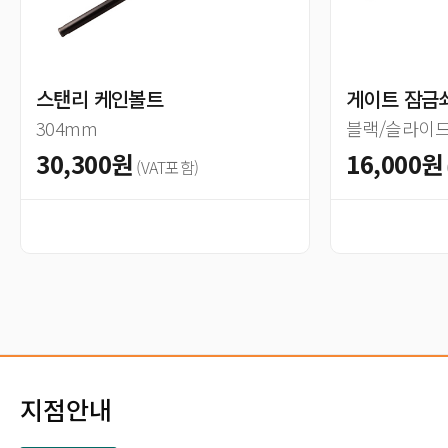
스탠리 케인볼트
게이트 잠금쇠(
304mm
블랙/슬라이
30,300원
16,000원
(VAT포함)
지점안내