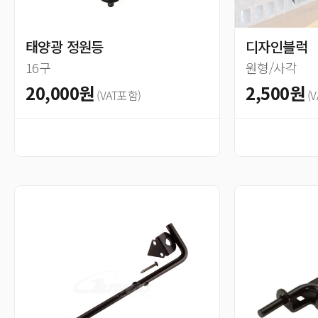
태양광 정원등
디자인블럭
16구
원형/사각
20,000원
2,500원
(VAT포함)
(