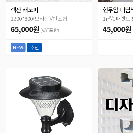
렉산 캐노피
현무암 디딤석
1200*800(브라운)/반조립
1㎡/1파렛트
65,000원
45,000원
(VAT포함)