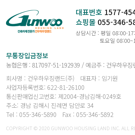
대표번호
1577-45
쇼핑몰
055-346-5
상담시간 : 평일 08:00-17
토요일 08:00~
무통장입금정보
농협은행 : 817097-51-192939 / 예금주 : 건우하우징
회사명 : 건우하우징랜드(주)
대표자 : 임기원
사업자등록번호: 622-81-26100
통신판매업신고번호: 제2004-경남김해-0249호
주소: 경남 김해시 진례면 담안로 34
Tel : 055-346-5890
Fax : 055-346-5892
COPYRIGHT © 2020 GUNWOO HOUSING LAND INC. ALL R