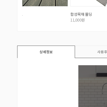
합성목재 몰딩
합성목재
11,000원
12,500
상세정보
사용