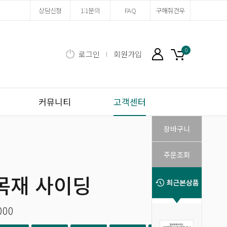
상담신청
1:1문의
FAQ
구해줘건우
0
로그인
회원가입
마이페이지
장바구니
커뮤니티
고객센터
장바구니
주문조회
목재 사이딩
000