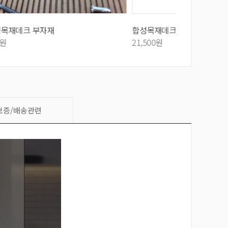
합성목재데크 스크류
합성목재 테이
21,500원
390,000원
보증/배송관련