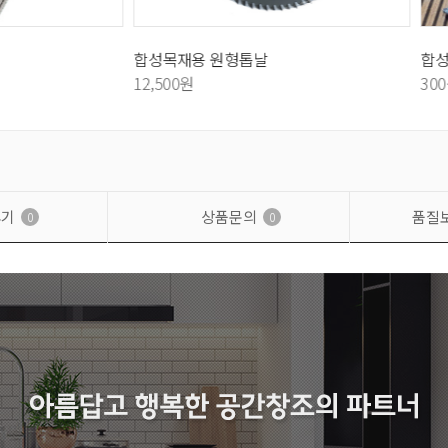
용 원형톱날
합성목재데크 부자재
원
300원
후기
상품문의
품질
0
0