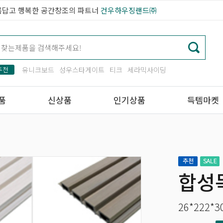
름답고 행복한 공간창조의 파트너
건우하우징랜드㈜
추천
유니크보드
성우스타게이트
티크
세라믹사이딩
경량시멘트보드
품
신상품
인기상품
득템마켓
합성
26*222*3