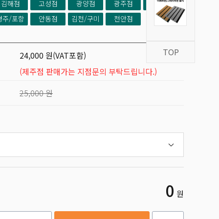
김해점
고성점
광양점
광주점
제주점
경주/포항
안동점
김천/구미
천안점
TOP
24,000 원(VAT포함)
(제주점 판매가는 지점문의 부탁드립니다.)
25,000 원
0
원