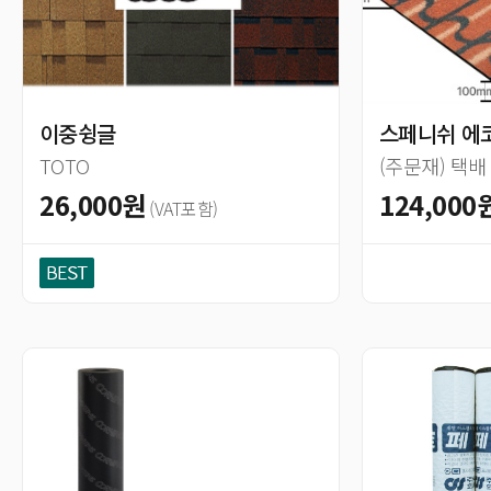
이중슁글
스페니쉬 에코
TOTO
(주문재) 택
26,000원
124,000
(VAT포함)