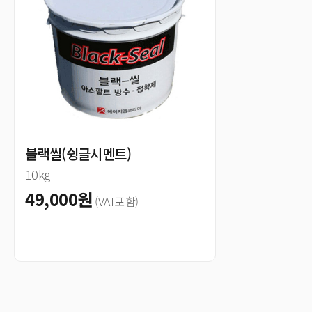
블랙씰(슁글시멘트)
10kg
49,000원
(VAT포함)