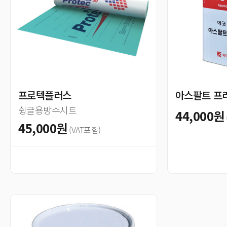
프로텍플러스
아스팔트 프
슁글용방수시트
44,000원
45,000원
(VAT포함)