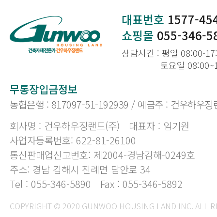
대표번호
1577-45
쇼핑몰
055-346-5
상담시간 : 평일 08:00-17
토요일 08:00~
무통장입금정보
농협은행 : 817097-51-192939 / 예금주 : 건우하우징
회사명 : 건우하우징랜드(주)
대표자 : 임기원
사업자등록번호: 622-81-26100
통신판매업신고번호: 제2004-경남김해-0249호
주소: 경남 김해시 진례면 담안로 34
Tel : 055-346-5890
Fax : 055-346-5892
COPYRIGHT © 2020 GUNWOO HOUSING LAND INC. ALL R