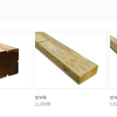
방부목(각재)
원
5,500원