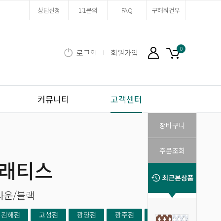
상담신청
1:1문의
FAQ
구해줘건우
0
로그인
회원가입
마이페이지
장바구니
커뮤니티
고객센터
장바구니
주문조회
 래티스
라운/블랙
김해점
고성점
광양점
광주점
제주점