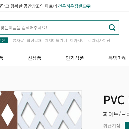
름답고 행복한 공간창조의 파트너
건우하우징랜드㈜
추천
콩자갈
합성목재
이지마블커버
아카시아
세라믹사이딩
품
신상품
인기상품
득템마켓
PVC
화이트/브