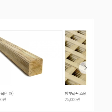
방부라틱스(래티스)
방부목(사각기
25,000원
29,000원