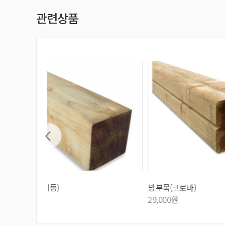
관련상품
방부목(크로바)
방부목
29,000원
11,000