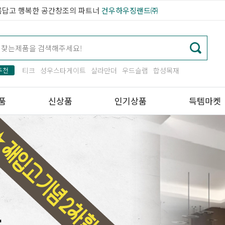
름답고 행복한 공간창조의 파트너
건우하우징랜드㈜
추천
티크
성우스타게이트
살라만더
우드슬랩
합성목재
품
신상품
인기상품
득템마켓