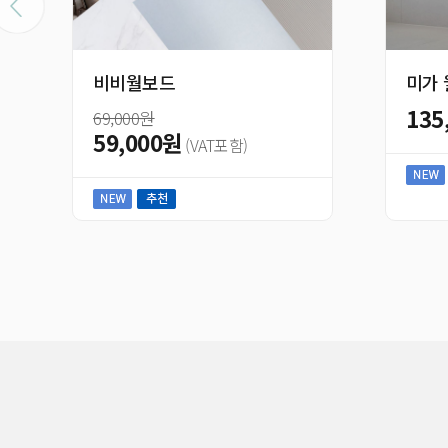
보드
미가 월패널
135,000원
원
(VAT포함)
00원
(VAT포함)