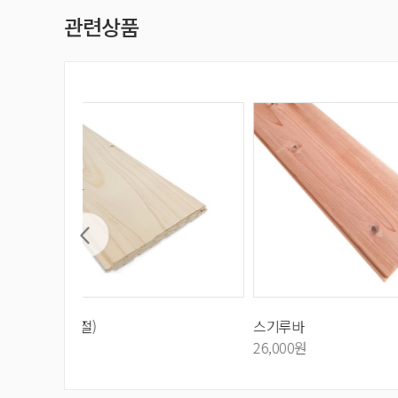
관련상품
스기루바
엠블럭루
26,000원
44,000