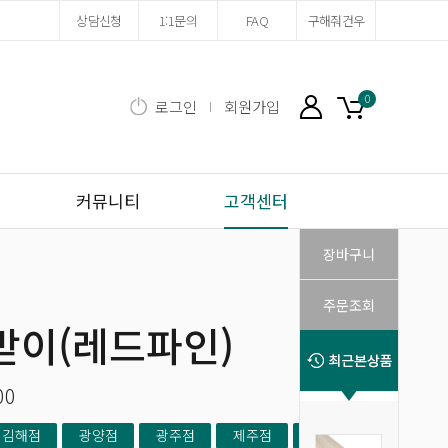
상담신청
1:1문의
FAQ
구해줘건우
0
로그인
회원가입
마이페이지
장바구니
커뮤니티
고객센터
장바구니
주문조회
받이(레드파인)
00
김해점
광양점
광주점
제주점
경주/포항