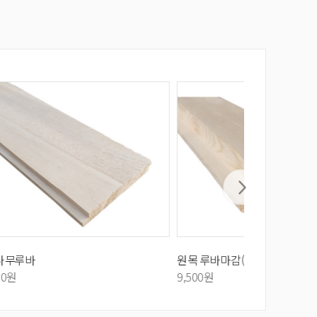
원목 루바마감(레드파인)
히노끼루바마
9,500원
10,000원