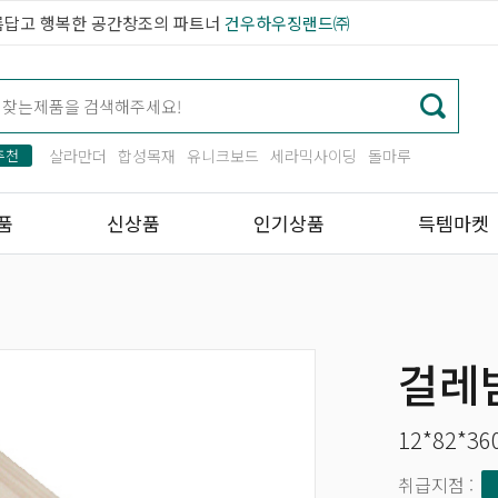
름답고 행복한 공간창조의 파트너
건우하우징랜드㈜
추천
살라만더
합성목재
유니크보드
세라믹사이딩
돌마루
품
신상품
인기상품
득템마켓
걸레
12*82*36