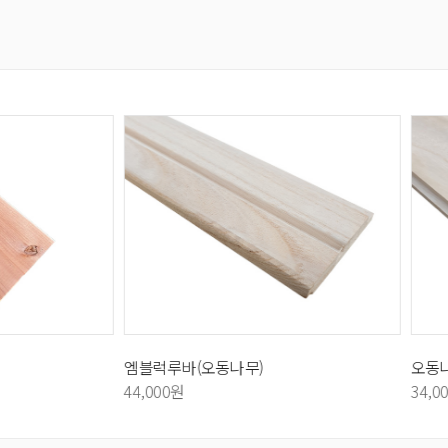
바(오동나무)
오동나무루바
원
34,000원